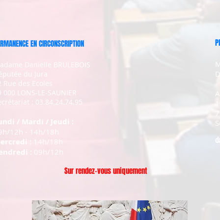
P
RMANENCE EN CIRCONSCRIPTION
M
adame Danielle BRULEBOIS
D
éputée du Jura
2 Rue des Ecoles
9 000 LONS-LE-SAUNIER
A
crétariat : 03.84.24.74.95
1
7
undi / Mardi / Jeudi :
S
9h/12h - 14h/18h
d
ercredi :
14h/18h
endredi :
09h/12h
Sur rendez-vous uniquement