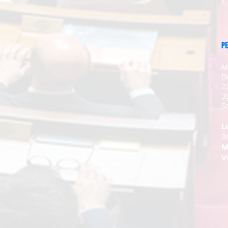
PE
M
D
2
3
Se
L
0
M
V