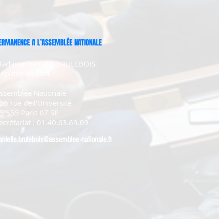
ERMANENCE A L’ASSEMBLÉE NATIONALE
adame Danielle BRULEBOIS
éputée du Jura
ssemblée Nationale
26 rue de l'Université
5 355 Paris 07 SP
ecrétariat : 01.40.63.69.09
anielle.brulebois@assemblee-nationale.fr