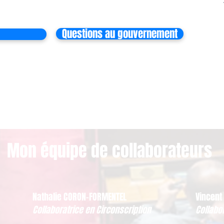
Questions au gouvernement
Mon équipe de collaborateurs
Nathalie CORON-FORMENTEL
Vincent
Collaboratrice en Circonscription
Collabo