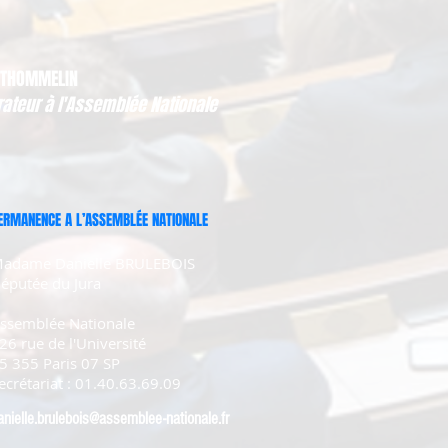
 THOMMELIN
rateur à l'Assemblée Nationale
ERMANENCE A L’ASSEMBLÉE NATIONALE
adame Danielle BRULEBOIS
éputée du Jura
ssemblée Nationale
26 rue de l'Université
5 355 Paris 07 SP
ecrétariat : 01.40.63.69.09
anielle.brulebois@assemblee-nationale.fr