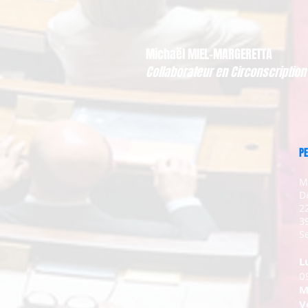
Michaël MIEL-MARGERETTA
Collaborateur en Circonscription
PE
M
D
2
3
Se
L
0
M
V