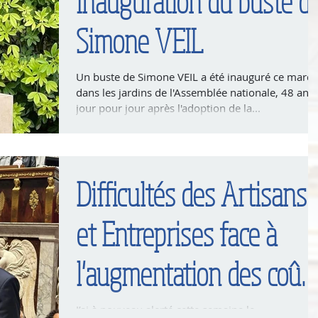
Inauguration du buste d
Simone VEIL
Un buste de Simone VEIL a été inauguré ce mardi
dans les jardins de l'Assemblée nationale, 48 ans
jour pour jour après l'adoption de la...
Difficultés des Artisans
et Entreprises face à
l'augmentation des coût
de la facture énergétiqu
J’ai à nouveau alerté cette semaine le