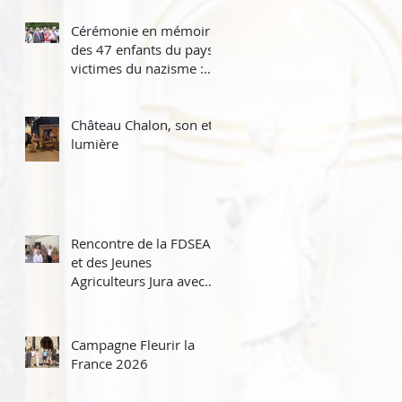
et
Cérémonie en mémoire
des 47 enfants du pays,
victimes du nazisme :
25 résistants déportés
et 22 FFI tués dans les
combats du maquis.
Château Chalon, son et
lumière
Rencontre de la FDSEA
et des Jeunes
Agriculteurs Jura avec
les parlementaires
jurassiens
Campagne Fleurir la
France 2026