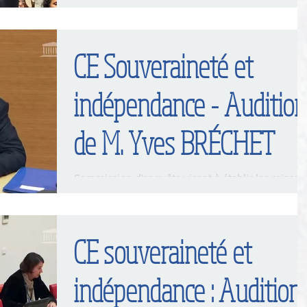
Gouvernement sur les difficultés des Entreprises 
Artisans Jurassiens face à leur facture...
CE Souveraineté et
indépendance - Audition
de M. Yves BRÉCHET
Commission d'enquête visant à établir les raisons
qui ont conduit à la perte de souveraineté et
d'indépendance énergétique de la France :...
CE souveraineté et
indépendance : Audition