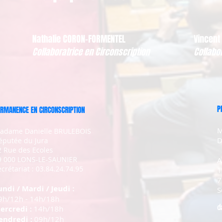
Nathalie CORON-FORMENTEL
Vincent
Collaboratrice en Circonscription
Collabo
P
RMANENCE EN CIRCONSCRIPTION
M
adame Danielle BRULEBOIS
D
éputée du Jura
2 Rue des Ecoles
9 000 LONS-LE-SAUNIER
A
crétariat : 03.84.24.74.95
1
7
undi / Mardi / Jeudi :
S
9h/12h - 14h/18h
d
ercredi :
14h/18h
endredi :
09h/12h