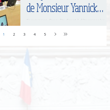
de Monsieur Yannick
d'ESCATHA
Commission d'enquête disant à déterminer les
raisons qui ont conduit la France à la perte de sa
souveraineté et de son indépendance...
1
2
3
4
5