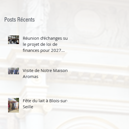
e
Posts Récents
,
Réunion d’échanges sur
le projet de loi de
finances pour 2027
avec le ministre du
Travail Jean-Pierre
Farandou
Visite de Notre Maison à
Aromas
Fête du lait à Blois-sur-
s
Seille
e