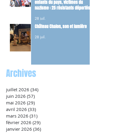
enfants du pays, victimes du
nazisme : 25 résistants déportés
et 22 FFI tués dans les combats du
28 juil.
maquis.
Château Chalon, son et lumière
28 juil.
Archives
juillet 2026
(34)
34 posts
juin 2026
(57)
57 posts
mai 2026
(29)
29 posts
avril 2026
(33)
33 posts
mars 2026
(31)
31 posts
février 2026
(29)
29 posts
janvier 2026
(36)
36 posts