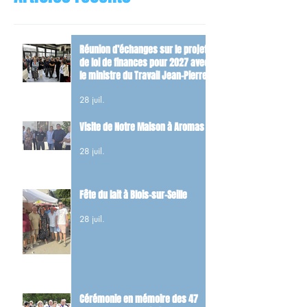
Réunion d’échanges sur le projet
de loi de finances pour 2027 avec
le ministre du Travail Jean-Pierre
Farandou
28 juil.
Visite de Notre Maison à Aromas
28 juil.
Fête du lait à Blois-sur-Seille
28 juil.
Cérémonie en mémoire des 47