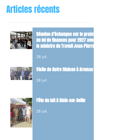
Articles récents
Réunion d’échanges sur le projet
de loi de finances pour 2027 avec
le ministre du Travail Jean-Pierre
Farandou
28 juil.
Visite de Notre Maison à Aromas
28 juil.
Fête du lait à Blois-sur-Seille
28 juil.