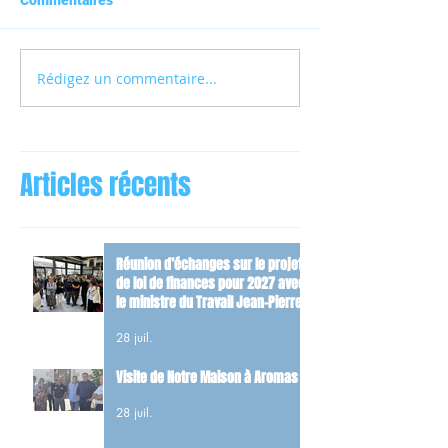
Commentaires
Rédigez un commentaire...
Articles récents
Réunion d’échanges sur le projet
de loi de finances pour 2027 avec
le ministre du Travail Jean-Pierre
Farandou
28 juil.
Visite de Notre Maison à Aromas
28 juil.