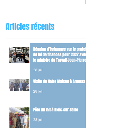
Articles récents
Réunion d’échanges sur le projet
de loi de finances pour 2027 avec
le ministre du Travail Jean-Pierre
Farandou
28 juil.
Visite de Notre Maison à Aromas
28 juil.
Fête du lait à Blois-sur-Seille
28 juil.