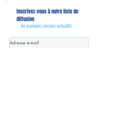
Inscrivez-vous à notre liste de
diffusion
Ne manquez aucune actualité
S`abonner maintenant
Mon équipe de collaborateurs
Michaël MIEL-MARGERETTA
Collaborateur en Circonscription
Nathalie CORON-FORMENTEL