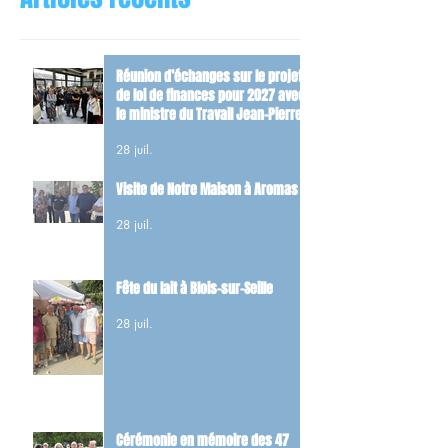
Réunion d’échanges sur le projet
de loi de finances pour 2027 avec
le ministre du Travail Jean-Pierre
Farandou
28 juil.
Visite de Notre Maison à Aromas
28 juil.
Fête du lait à Blois-sur-Seille
28 juil.
Cérémonie en mémoire des 47