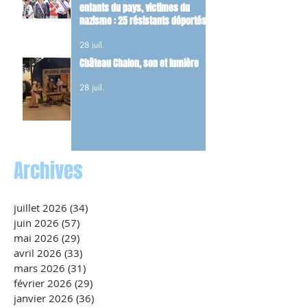
enfants du pays, victimes du
nazisme : 25 résistants déportés
et 22 FFI tués dans les combats du
28 juil.
maquis.
Château Chalon, son et lumière
28 juil.
Archives
juillet 2026
(34)
34 posts
juin 2026
(57)
57 posts
mai 2026
(29)
29 posts
avril 2026
(33)
33 posts
mars 2026
(31)
31 posts
février 2026
(29)
29 posts
janvier 2026
(36)
36 posts