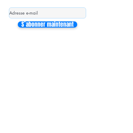
S`abonner maintenant
Mon équipe de collaborateurs
Michaël MIEL-MARGERETTA
Collaborateur en Circonscription
Nathalie CORON-FORMENTEL
Collaboratrice en Circonscription
Vincent THOMMELIN
Collaborateur à l'Assemblée Nationale