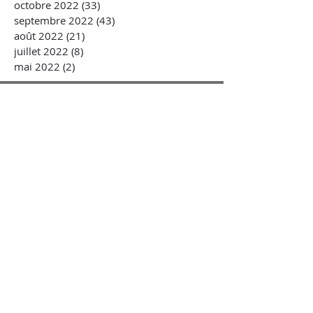
octobre 2022
(33)
33 posts
septembre 2022
(43)
43 posts
août 2022
(21)
21 posts
juillet 2022
(8)
8 posts
mai 2022
(2)
2 posts
VIDEOS
Questions au gouvernement
Inscrivez-vous à notre liste de