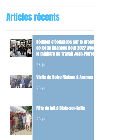
Articles récents
Réunion d’échanges sur le projet
de loi de finances pour 2027 avec
le ministre du Travail Jean-Pierre
Farandou
28 juil.
Visite de Notre Maison à Aromas
28 juil.
Fête du lait à Blois-sur-Seille
28 juil.