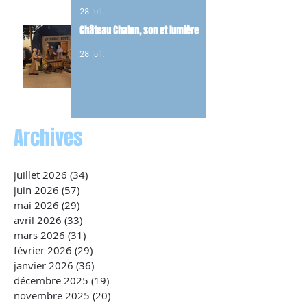
et 22 FFI tués dans les combats du
28 juil.
maquis.
Château Chalon, son et lumière
28 juil.
Archives
juillet 2026
(34)
34 posts
juin 2026
(57)
57 posts
mai 2026
(29)
29 posts
avril 2026
(33)
33 posts
mars 2026
(31)
31 posts
février 2026
(29)
29 posts
janvier 2026
(36)
36 posts
décembre 2025
(19)
19 posts
novembre 2025
(20)
20 posts