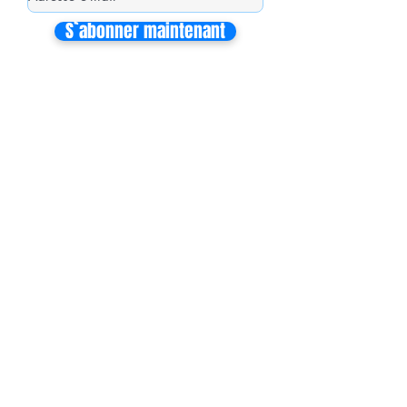
S`abonner maintenant
Mon équipe de collaborateurs
Michaël MIEL-MARGERETTA
Collaborateur en Circonscription
Nathalie CORON-FORMENTEL
Collaboratrice en Circonscription
Vincent THOMMELIN
Collaborateur à l'Assemblée Nationale