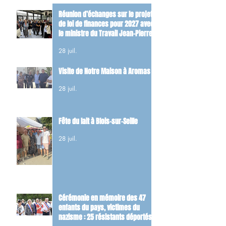
Réunion d’échanges sur le projet
de loi de finances pour 2027 avec
le ministre du Travail Jean-Pierre
Farandou
28 juil.
Visite de Notre Maison à Aromas
28 juil.
Fête du lait à Blois-sur-Seille
28 juil.
Cérémonie en mémoire des 47
enfants du pays, victimes du
nazisme : 25 résistants déportés