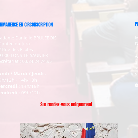
P
RMANENCE EN CIRCONSCRIPTION
M
adame Danielle BRULEBOIS
D
éputée du Jura
2 Rue des Ecoles
9 000 LONS-LE-SAUNIER
A
crétariat : 03.84.24.74.95
1
7
undi / Mardi / Jeudi :
S
9h/12h - 14h/18h
d
ercredi :
14h/18h
endredi :
09h/12h
Sur rendez-vous uniquement