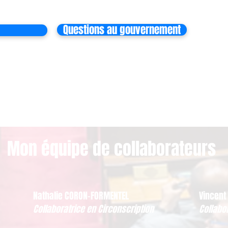
Questions au gouvernement
Mon équipe de collaborateurs
Nathalie CORON-FORMENTEL
Vincent
Collaboratrice en Circonscription
Collabo