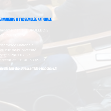
ERMANENCE A L’ASSEMBLÉE NATIONALE
adame Danielle BRULEBOIS
éputée du Jura
ssemblée Nationale
26 rue de l'Université
5 355 Paris 07 SP
ecrétariat : 01.40.63.69.09
anielle.brulebois@assemblee-nationale.fr