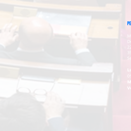
PE
M
D
2
3
Se
L
0
M
V