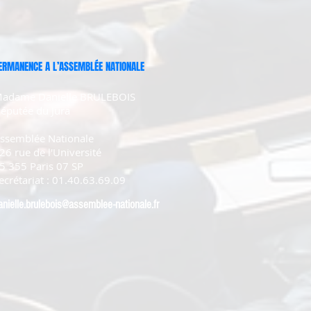
ERMANENCE A L’ASSEMBLÉE NATIONALE
adame Danielle BRULEBOIS
éputée du Jura
ssemblée Nationale
26 rue de l'Université
5 355 Paris 07 SP
ecrétariat : 01.40.63.69.09
anielle.brulebois@assemblee-nationale.fr