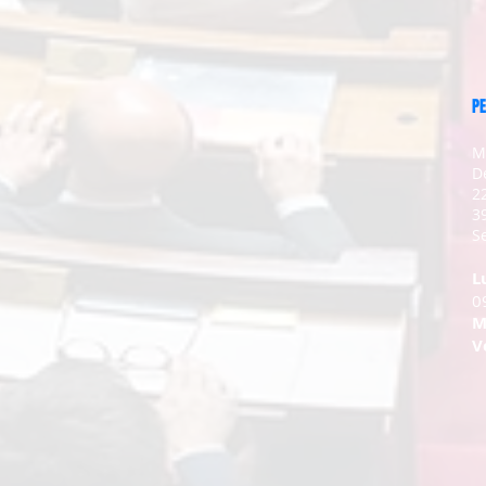
PE
M
D
2
3
Se
L
0
M
V