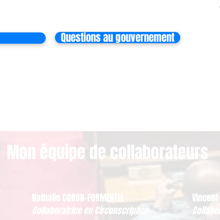
Questions au gouvernement
Mon équipe de collaborateurs
Nathalie CORON-FORMENTEL
Vincent
Collaboratrice en Circonscription
Collabo