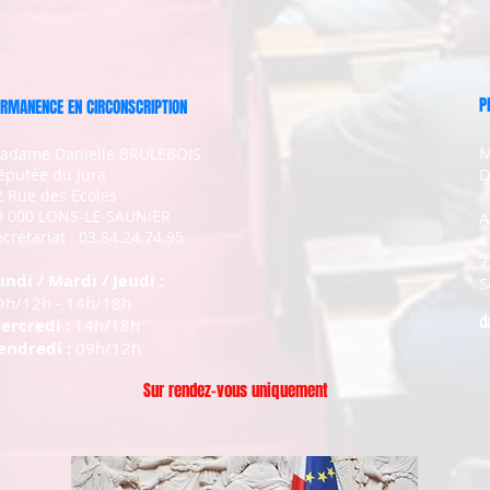
P
RMANENCE EN CIRCONSCRIPTION
M
adame Danielle BRULEBOIS
D
éputée du Jura
2 Rue des Ecoles
9 000 LONS-LE-SAUNIER
A
crétariat : 03.84.24.74.95
1
7
undi / Mardi / Jeudi :
S
9h/12h - 14h/18h
d
ercredi :
14h/18h
endredi :
09h/12h
Sur rendez-vous uniquement