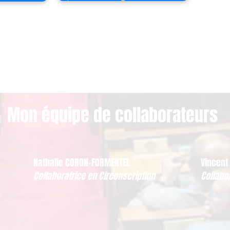
Mon équipe de collaborateurs
Nathalie CORON-FORMENTEL
Vincent
Collaboratrice en Circonscription
Collabo