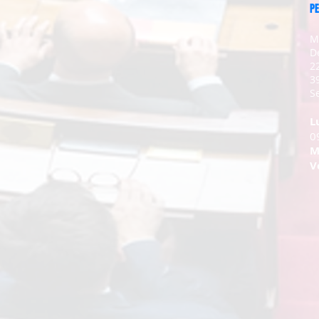
PE
M
D
2
3
Se
L
0
M
V