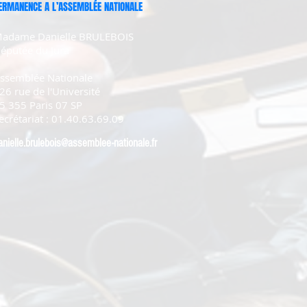
ERMANENCE A L’ASSEMBLÉE NATIONALE
adame Danielle BRULEBOIS
éputée du Jura
ssemblée Nationale
26 rue de l'Université
5 355 Paris 07 SP
ecrétariat : 01.40.63.69.09
anielle.brulebois@assemblee-nationale.fr