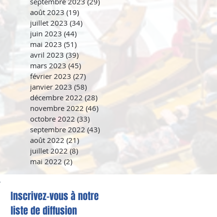
septembre 2023
(29)
29 posts
août 2023
(19)
19 posts
juillet 2023
(34)
34 posts
juin 2023
(44)
44 posts
mai 2023
(51)
51 posts
avril 2023
(39)
39 posts
mars 2023
(45)
45 posts
février 2023
(27)
27 posts
janvier 2023
(58)
58 posts
décembre 2022
(28)
28 posts
novembre 2022
(46)
46 posts
octobre 2022
(33)
33 posts
septembre 2022
(43)
43 posts
août 2022
(21)
21 posts
juillet 2022
(8)
8 posts
mai 2022
(2)
2 posts
Inscrivez-vous à notre
liste de diffusion