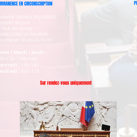
P
RMANENCE EN CIRCONSCRIPTION
M
adame Danielle BRULEBOIS
D
éputée du Jura
2 Rue des Ecoles
9 000 LONS-LE-SAUNIER
A
crétariat : 03.84.24.74.95
1
7
undi / Mardi / Jeudi :
S
9h/12h - 14h/18h
d
ercredi :
14h/18h
endredi :
09h/12h
Sur rendez-vous uniquement