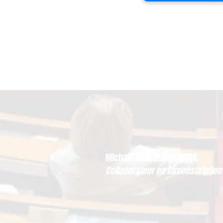
Michaël MIEL-MARGERETTA
Collaborateur en Circonscription