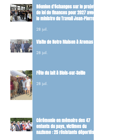
Réunion d’échanges sur le projet
de loi de finances pour 2027 avec
le ministre du Travail Jean-Pierre
Farandou
28 juil.
Visite de Notre Maison à Aromas
28 juil.
Fête du lait à Blois-sur-Seille
28 juil.
Cérémonie en mémoire des 47
enfants du pays, victimes du
nazisme : 25 résistants déportés
et 22 FFI tués dans les combats du