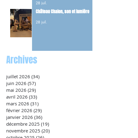
28 juil.
maquis.
Château Chalon, son et lumière
28 juil.
Archives
juillet 2026
(34)
34 posts
juin 2026
(57)
57 posts
mai 2026
(29)
29 posts
avril 2026
(33)
33 posts
mars 2026
(31)
31 posts
février 2026
(29)
29 posts
janvier 2026
(36)
36 posts
décembre 2025
(19)
19 posts
novembre 2025
(20)
20 posts
octobre 2025
(26)
26 posts