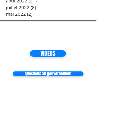
août 2022
(21)
21 posts
juillet 2022
(8)
8 posts
mai 2022
(2)
2 posts
VIDEOS
Questions au gouvernement
Inscrivez-vous à notre liste de
diffusion
Ne manquez aucune actualité