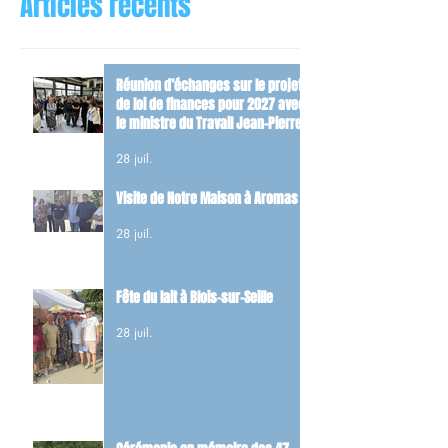
Articles récents
Réunion d’échanges sur le projet
de loi de finances pour 2027 avec
le ministre du Travail Jean-Pierre
Farandou
28 juil.
Visite de Notre Maison à Aromas
28 juil.
Fête du lait à Blois-sur-Seille
28 juil.