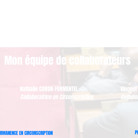
Mon équipe de collaborateurs
Nathalie CORON-FORMENTEL
Vincent
Collaboratrice en Circonscription
Collabo
P
RMANENCE EN CIRCONSCRIPTION