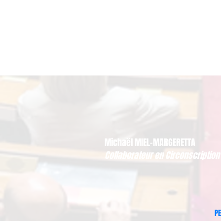
Michaël MIEL-MARGERETTA
Collaborateur en Circonscription
PE