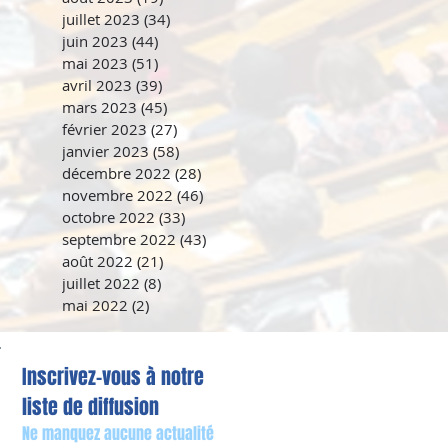
juillet 2023
(34)
34 posts
juin 2023
(44)
44 posts
mai 2023
(51)
51 posts
avril 2023
(39)
39 posts
mars 2023
(45)
45 posts
février 2023
(27)
27 posts
janvier 2023
(58)
58 posts
décembre 2022
(28)
28 posts
novembre 2022
(46)
46 posts
octobre 2022
(33)
33 posts
septembre 2022
(43)
43 posts
août 2022
(21)
21 posts
juillet 2022
(8)
8 posts
mai 2022
(2)
2 posts
Inscrivez-vous à notre
liste de diffusion
Ne manquez aucune actualité