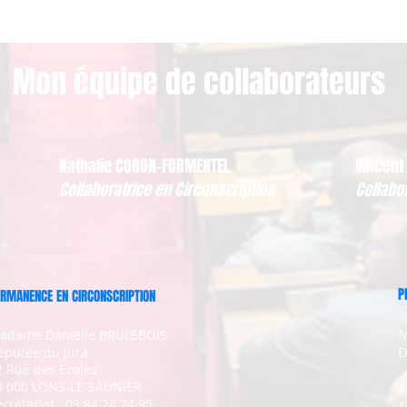
Mon équipe de collaborateurs
Nathalie CORON-FORMENTEL
Vincent
Collaboratrice en Circonscription
Collabo
P
RMANENCE EN CIRCONSCRIPTION
M
adame Danielle BRULEBOIS
D
éputée du Jura
2 Rue des Ecoles
9 000 LONS-LE-SAUNIER
A
crétariat : 03.84.24.74.95
1