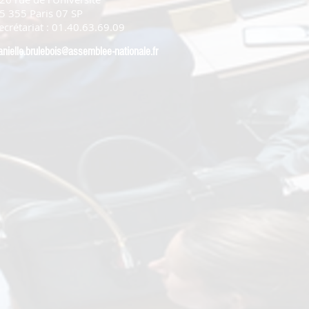
5 355 Paris 07 SP
ecrétariat : 01.40.63.69.09
anielle.brulebois@assemblee-nationale.fr