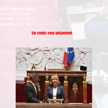
7
undi / Mardi / Jeudi :
S
9h/12h - 14h/18h
d
ercredi :
14h/18h
endredi :
09h/12h
Sur rendez-vous uniquement