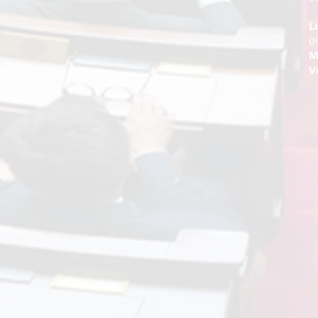
L
0
M
V