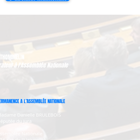
 THOMMELIN
rateur à l'Assemblée Nationale
ERMANENCE A L’ASSEMBLÉE NATIONALE
adame Danielle BRULEBOIS
éputée du Jura
ssemblée Nationale
26 rue de l'Université