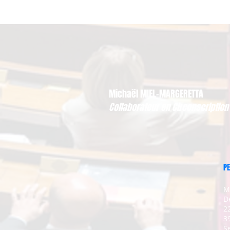
Michaël MIEL-MARGERETTA
Collaborateur en Circonscription
PE
M
D
2
3
Se