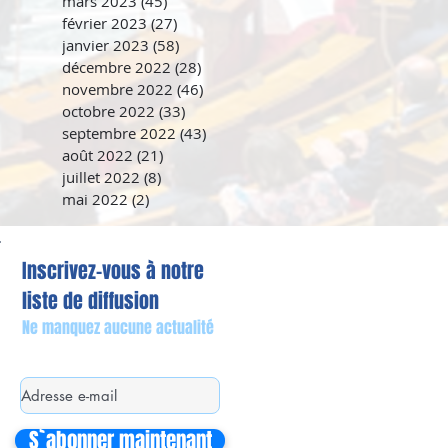
mars 2023
(45)
45 posts
février 2023
(27)
27 posts
janvier 2023
(58)
58 posts
décembre 2022
(28)
28 posts
novembre 2022
(46)
46 posts
octobre 2022
(33)
33 posts
septembre 2022
(43)
43 posts
août 2022
(21)
21 posts
juillet 2022
(8)
8 posts
mai 2022
(2)
2 posts
Inscrivez-vous à notre
liste de diffusion
Ne manquez aucune actualité
S`abonner maintenant