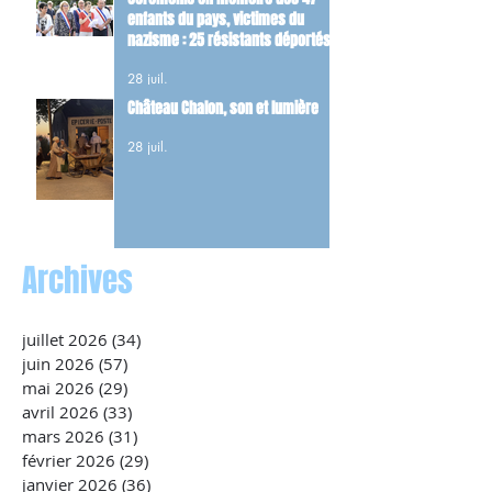
enfants du pays, victimes du
nazisme : 25 résistants déportés
et 22 FFI tués dans les combats du
28 juil.
maquis.
Château Chalon, son et lumière
28 juil.
Archives
juillet 2026
(34)
34 posts
juin 2026
(57)
57 posts
mai 2026
(29)
29 posts
avril 2026
(33)
33 posts
mars 2026
(31)
31 posts
février 2026
(29)
29 posts
janvier 2026
(36)
36 posts