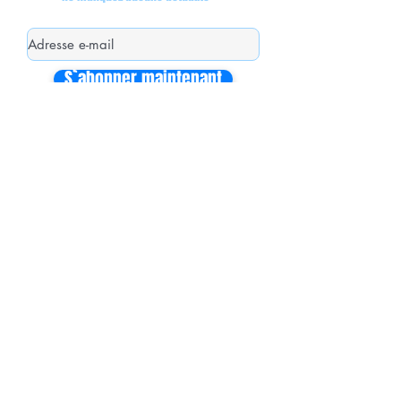
S`abonner maintenant
Mon équipe de collaborateurs
Michaël MIEL-MARGERETTA
Collaborateur en Circonscription
Nathalie CORON-FORMENTEL
Collaboratrice en Circonscription
Vincent THOMMELIN