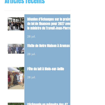
Articles récents
Réunion d’échanges sur le projet
de loi de finances pour 2027 avec
le ministre du Travail Jean-Pierre
Farandou
28 juil.
Visite de Notre Maison à Aromas
28 juil.
Fête du lait à Blois-sur-Seille
28 juil.
Cérémonie en mémoire des 47