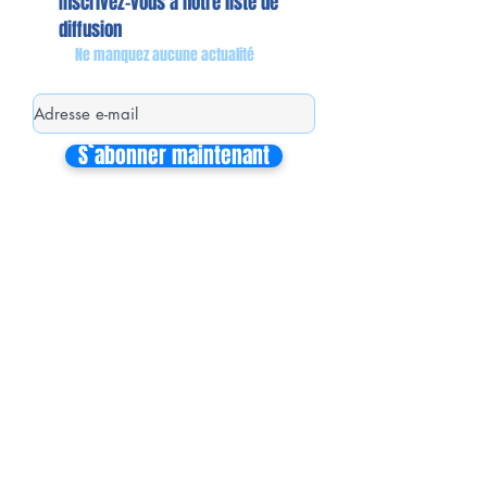
Inscrivez-vous à notre liste de
diffusion
Ne manquez aucune actualité
S`abonner maintenant
Mon équipe de collaborateurs
Michaël MIEL-MARGERETTA
Collaborateur en Circonscription
Nathalie CORON-FORMENTEL
Collaboratrice en Circonscription