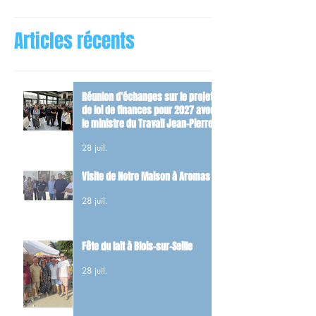
Articles récents
Réunion d’échanges sur le projet
de loi de finances pour 2027 avec
le ministre du Travail Jean-Pierre
Farandou
28 juil.
Visite de Notre Maison à Aromas
28 juil.
Fête du lait à Blois-sur-Seille
28 juil.