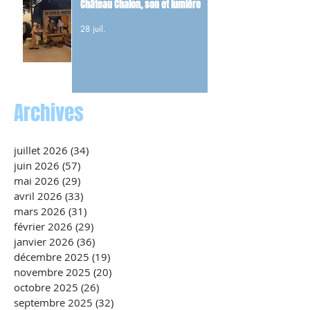
Château Chalon, son et lumière
28 juil.
Archives
juillet 2026
(34)
34 posts
juin 2026
(57)
57 posts
mai 2026
(29)
29 posts
avril 2026
(33)
33 posts
mars 2026
(31)
31 posts
février 2026
(29)
29 posts
janvier 2026
(36)
36 posts
décembre 2025
(19)
19 posts
novembre 2025
(20)
20 posts
octobre 2025
(26)
26 posts
septembre 2025
(32)
32 posts