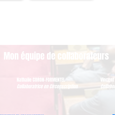
Mon équipe de collaborateurs
Nathalie CORON-FORMENTEL
Vincent
Collaboratrice en Circonscription
Collabo