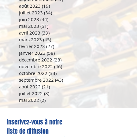
août 2023
(19)
19 posts
juillet 2023
(34)
34 posts
juin 2023
(44)
44 posts
mai 2023
(51)
51 posts
avril 2023
(39)
39 posts
mars 2023
(45)
45 posts
février 2023
(27)
27 posts
janvier 2023
(58)
58 posts
décembre 2022
(28)
28 posts
novembre 2022
(46)
46 posts
octobre 2022
(33)
33 posts
septembre 2022
(43)
43 posts
août 2022
(21)
21 posts
juillet 2022
(8)
8 posts
mai 2022
(2)
2 posts
Inscrivez-vous à notre
liste de diffusion