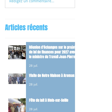
Rédigez un commentaire...
Articles récents
Réunion d’échanges sur le projet
de loi de finances pour 2027 avec
le ministre du Travail Jean-Pierre
Farandou
28 juil.
Visite de Notre Maison à Aromas
28 juil.
Fête du lait à Blois-sur-Seille
28 juil.