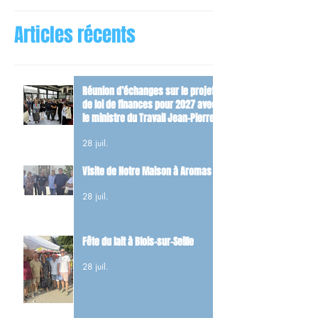
Articles récents
Réunion d’échanges sur le projet
de loi de finances pour 2027 avec
le ministre du Travail Jean-Pierre
Farandou
28 juil.
Visite de Notre Maison à Aromas
28 juil.
Fête du lait à Blois-sur-Seille
28 juil.