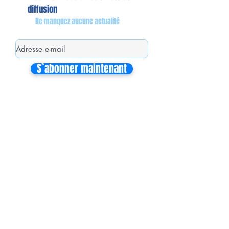
diffusion
Ne manquez aucune actualité
S`abonner maintenant
Mon équipe de collaborateurs
Michaël MIEL-MARGERETTA
Collaborateur en Circonscription
Nathalie CORON-FORMENTEL
Collaboratrice en Circonscription