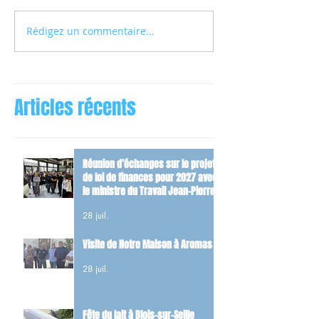
Rédigez un commentaire...
Articles récents
Réunion d’échanges sur le projet
de loi de finances pour 2027 avec
le ministre du Travail Jean-Pierre
Farandou
28 juil.
Visite de Notre Maison à Aromas
28 juil.
Fête du lait à Blois-sur-Seille