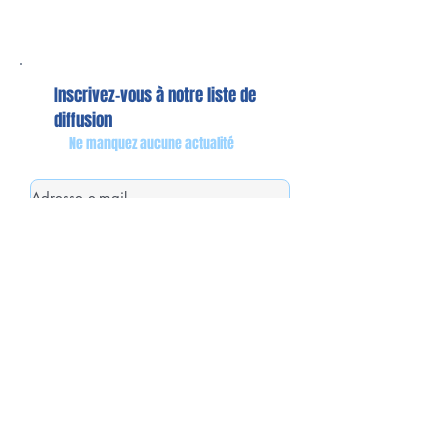
Inscrivez-vous à notre liste de
diffusion
Ne manquez aucune actualité
S`abonner maintenant
Mon équipe de collaborateurs
Michaël MIEL-MARGERETTA
Collaborateur en Circonscription