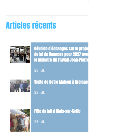
Articles récents
Réunion d’échanges sur le projet
de loi de finances pour 2027 avec
le ministre du Travail Jean-Pierre
Farandou
28 juil.
Visite de Notre Maison à Aromas
28 juil.
Fête du lait à Blois-sur-Seille
28 juil.