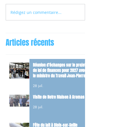
Rédigez un commentaire...
Articles récents
Réunion d’échanges sur le projet
de loi de finances pour 2027 avec
le ministre du Travail Jean-Pierre
Farandou
28 juil.
Visite de Notre Maison à Aromas
28 juil.
Fête du lait à Blois-sur-Seille