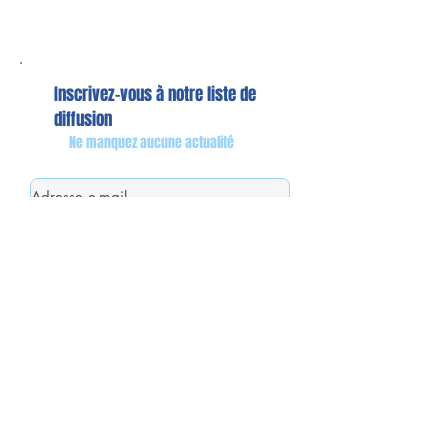
Inscrivez-vous à notre liste de
diffusion
Ne manquez aucune actualité
S`abonner maintenant
Mon équipe de collaborateurs
Michaël MIEL-MARGERETTA
Collaborateur en Circonscription