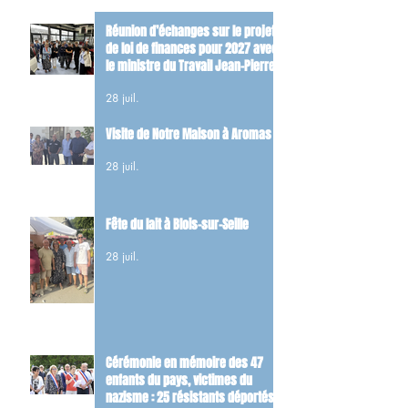
Réunion d’échanges sur le projet
de loi de finances pour 2027 avec
le ministre du Travail Jean-Pierre
Farandou
28 juil.
Visite de Notre Maison à Aromas
28 juil.
Fête du lait à Blois-sur-Seille
28 juil.
Cérémonie en mémoire des 47
enfants du pays, victimes du
nazisme : 25 résistants déportés