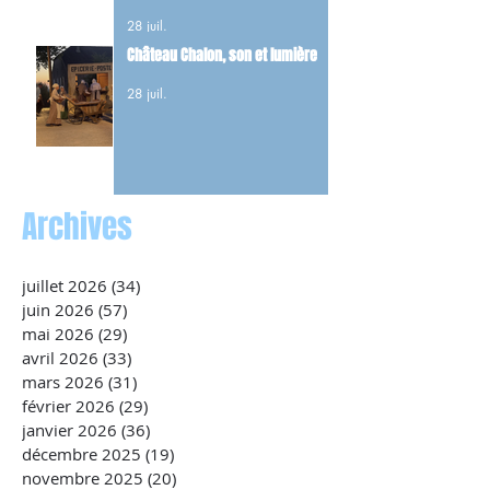
et 22 FFI tués dans les combats du
28 juil.
maquis.
Château Chalon, son et lumière
28 juil.
Archives
juillet 2026
(34)
34 posts
juin 2026
(57)
57 posts
mai 2026
(29)
29 posts
avril 2026
(33)
33 posts
mars 2026
(31)
31 posts
février 2026
(29)
29 posts
janvier 2026
(36)
36 posts
décembre 2025
(19)
19 posts
novembre 2025
(20)
20 posts