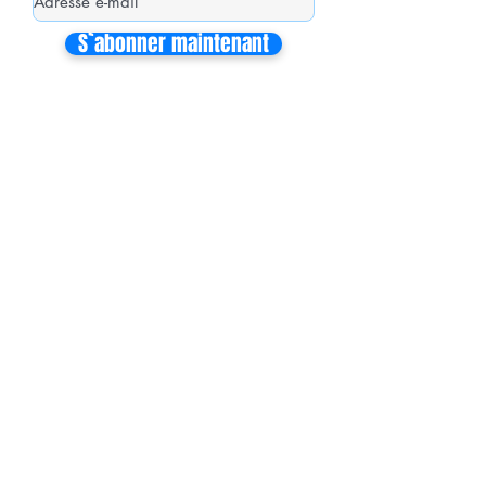
S`abonner maintenant
Mon équipe de collaborateurs
Michaël MIEL-MARGERETTA
Collaborateur en Circonscription
Nathalie CORON-FORMENTEL
Collaboratrice en Circonscription
Vincent THOMMELIN
Collaborateur à l'Assemblée Nationale