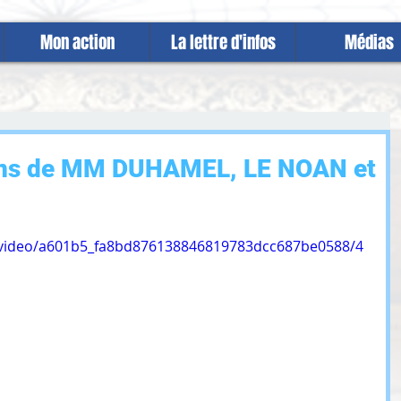
Mon action
La lettre d'infos
Médias
ions de MM DUHAMEL, LE NOAN et
om/video/a601b5_fa8bd876138846819783dcc687be0588/4