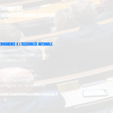
 THOMMELIN
rateur à l'Assemblée Nationale
ERMANENCE A L’ASSEMBLÉE NATIONALE
adame Danielle BRULEBOIS
éputée du Jura
ssemblée Nationale
26 rue de l'Université
5 355 Paris 07 SP
ecrétariat : 01.40.63.69.09
anielle.brulebois@assemblee-nationale.fr