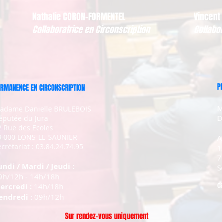
Nathalie CORON-FORMENTEL
Vincent
Collaboratrice en Circonscription
Collabo
P
RMANENCE EN CIRCONSCRIPTION
M
adame Danielle BRULEBOIS
D
éputée du Jura
2 Rue des Ecoles
9 000 LONS-LE-SAUNIER
A
crétariat : 03.84.24.74.95
1
7
undi / Mardi / Jeudi :
S
9h/12h - 14h/18h
d
ercredi :
14h/18h
endredi :
09h/12h
Sur rendez-vous uniquement