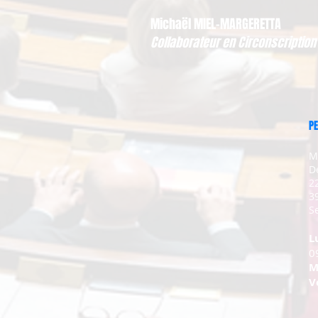
Michaël MIEL-MARGERETTA
Collaborateur en Circonscription
PE
M
D
2
3
Se
L
0
M
V