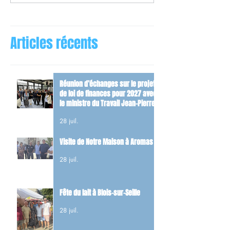
Articles récents
Réunion d’échanges sur le projet
de loi de finances pour 2027 avec
le ministre du Travail Jean-Pierre
Farandou
28 juil.
Visite de Notre Maison à Aromas
28 juil.
Fête du lait à Blois-sur-Seille
28 juil.