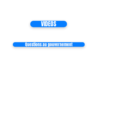
VIDEOS
Questions au gouvernement
Inscrivez-vous à notre liste de
diffusion
Ne manquez aucune actualité
S`abonner maintenant