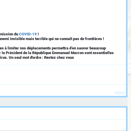
mission du 
COVID-19
 !
mi invisible mais terrible qui ne connaît pas de frontières !
s à limiter nos déplacements permettra d’en sauver beaucoup 
 le Président de la République Emmanuel Macron sont essentielles 
virus. Un seul mot d'ordre : Restez chez vous