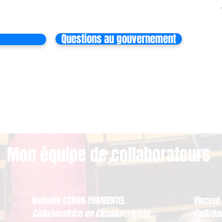
Questions au gouvernement
Mon équipe de collaborateurs
Nathalie CORON-FORMENTEL
Vincent
Collaboratrice en Circonscription
Collabo