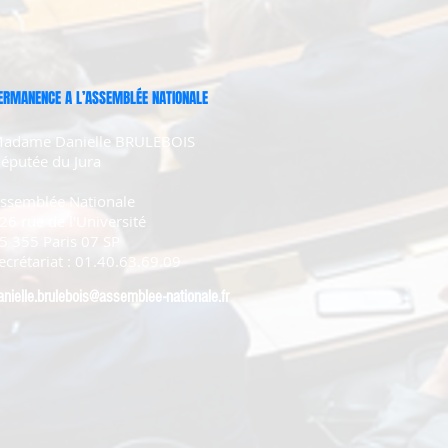
ERMANENCE A L’ASSEMBLÉE NATIONALE
adame Danielle BRULEBOIS
éputée du Jura
ssemblée Nationale
26 rue de l'Université
5 355 Paris 07 SP
ecrétariat : 01.40.63.69.09
anielle.brulebois@assemblee-nationale.fr