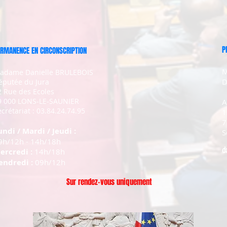
P
RMANENCE EN CIRCONSCRIPTION
M
adame Danielle BRULEBOIS
D
éputée du Jura
2 Rue des Ecoles
9 000 LONS-LE-SAUNIER
A
crétariat : 03.84.24.74.95
1
7
undi / Mardi / Jeudi :
S
9h/12h - 14h/18h
d
ercredi :
14h/18h
endredi :
09h/12h
Sur rendez-vous uniquement