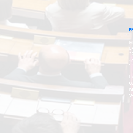
PE
M
D
2
3
Se
L
0
M
V