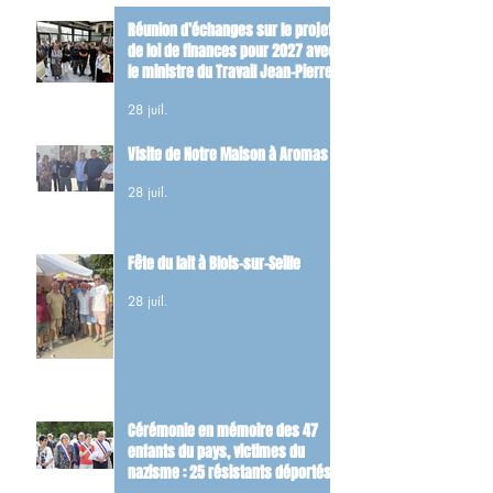
Réunion d’échanges sur le projet
de loi de finances pour 2027 avec
le ministre du Travail Jean-Pierre
Farandou
28 juil.
Visite de Notre Maison à Aromas
28 juil.
Fête du lait à Blois-sur-Seille
28 juil.
Cérémonie en mémoire des 47
enfants du pays, victimes du
nazisme : 25 résistants déportés