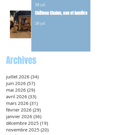
et 22 FFI tués dans les combats du
28 juil.
maquis.
Château Chalon, son et lumière
28 juil.
Archives
juillet 2026
(34)
34 posts
juin 2026
(57)
57 posts
mai 2026
(29)
29 posts
avril 2026
(33)
33 posts
mars 2026
(31)
31 posts
février 2026
(29)
29 posts
janvier 2026
(36)
36 posts
décembre 2025
(19)
19 posts
novembre 2025
(20)
20 posts