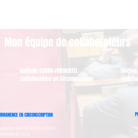
Mon équipe de collaborateurs
Nathalie CORON-FORMENTEL
Vincent
Collaboratrice en Circonscription
Collabo
P
RMANENCE EN CIRCONSCRIPTION
M
adame Danielle BRULEBOIS
D
éputée du Jura