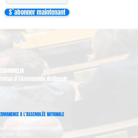
S`abonner maintenant
 THOMMELIN
rateur à l'Assemblée Nationale
ERMANENCE A L’ASSEMBLÉE NATIONALE
adame Danielle BRULEBOIS
éputée du Jura