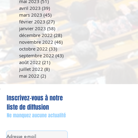
mai 2023
(51)
51 posts
avril 2023
(39)
39 posts
mars 2023
(45)
45 posts
février 2023
(27)
27 posts
janvier 2023
(58)
58 posts
décembre 2022
(28)
28 posts
novembre 2022
(46)
46 posts
octobre 2022
(33)
33 posts
septembre 2022
(43)
43 posts
août 2022
(21)
21 posts
juillet 2022
(8)
8 posts
mai 2022
(2)
2 posts
Inscrivez-vous à notre
liste de diffusion
Ne manquez aucune actualité