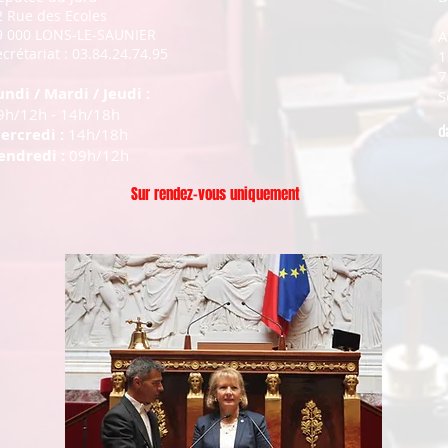
2 Rue des Ecoles
9 000 LONS-LE-SAUNIER
A
crétariat : 03.84.24.74.95
1
7
undi / Mardi / Jeudi :
S
9h/12h - 14h/18h
d
ercredi :
14h/18h
endredi :
09h/12h
Sur rendez-vous uniquement