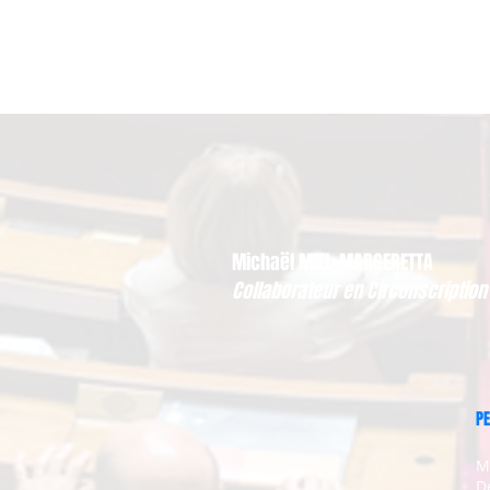
Michaël MIEL-MARGERETTA
Collaborateur en Circonscription
PE
M
D