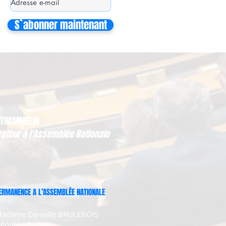
S`abonner maintenant
 THOMMELIN
rateur à l'Assemblée Nationale
ERMANENCE A L’ASSEMBLÉE NATIONALE
adame Danielle BRULEBOIS
éputée du Jura