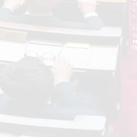
2
3
Se
L
0
M
V