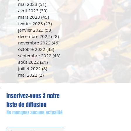
mai 2023
(51)
51 posts
avril 2023
(39)
39 posts
mars 2023
(45)
45 posts
février 2023
(27)
27 posts
janvier 2023
(58)
58 posts
décembre 2022
(28)
28 posts
novembre 2022
(46)
46 posts
octobre 2022
(33)
33 posts
septembre 2022
(43)
43 posts
août 2022
(21)
21 posts
juillet 2022
(8)
8 posts
mai 2022
(2)
2 posts
Inscrivez-vous à notre
liste de diffusion
Ne manquez aucune actualité