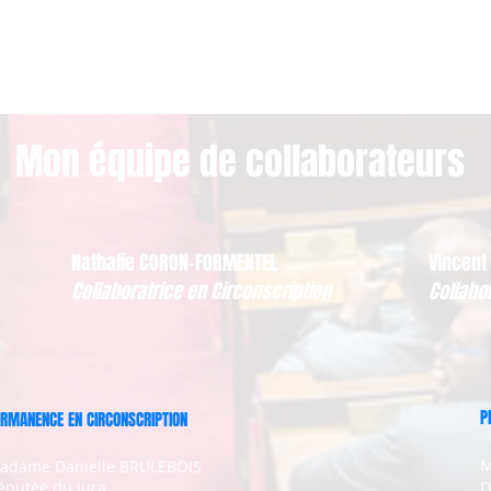
Mon équipe de collaborateurs
Nathalie CORON-FORMENTEL
Vincent
Collaboratrice en Circonscription
Collabo
P
RMANENCE EN CIRCONSCRIPTION
M
adame Danielle BRULEBOIS
D
éputée du Jura