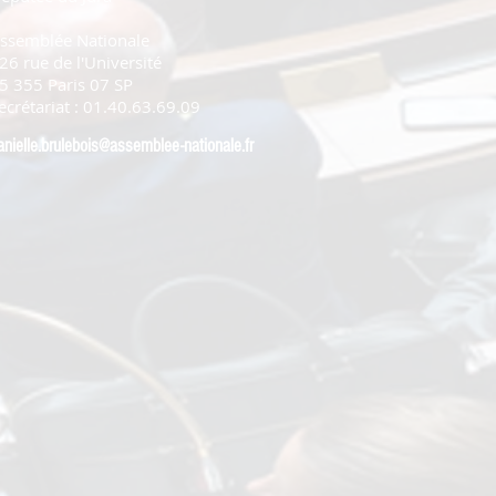
ssemblée Nationale
26 rue de l'Université
5 355 Paris 07 SP
ecrétariat : 01.40.63.69.09
anielle.brulebois@assemblee-nationale.fr