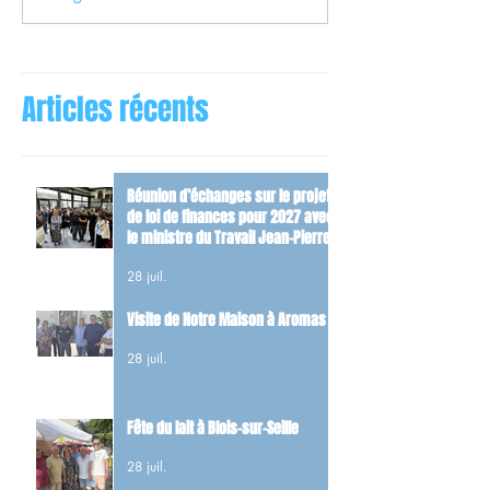
Articles récents
Réunion d’échanges sur le projet
de loi de finances pour 2027 avec
le ministre du Travail Jean-Pierre
Farandou
28 juil.
Visite de Notre Maison à Aromas
28 juil.
Fête du lait à Blois-sur-Seille
28 juil.