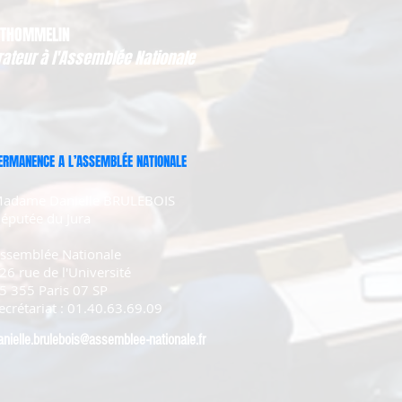
 THOMMELIN
rateur à l'Assemblée Nationale
ERMANENCE A L’ASSEMBLÉE NATIONALE
adame Danielle BRULEBOIS
éputée du Jura
ssemblée Nationale
26 rue de l'Université
5 355 Paris 07 SP
ecrétariat : 01.40.63.69.09
anielle.brulebois@assemblee-nationale.fr