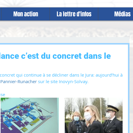
Mon action
La lettre d'infos
Médias
lance c’est du concret dans le
 concret qui continue à se décliner dans le Jura: aujourd’hui à 
 Pannier-Runacher
 sur le site Inovyn-Solvay. 
ise