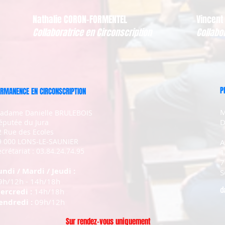
Nathalie CORON-FORMENTEL
Vincent
Collaboratrice en Circonscription
Collabo
P
RMANENCE EN CIRCONSCRIPTION
M
adame Danielle BRULEBOIS
D
éputée du Jura
2 Rue des Ecoles
9 000 LONS-LE-SAUNIER
A
crétariat : 03.84.24.74.95
1
7
undi / Mardi / Jeudi :
S
9h/12h - 14h/18h
d
ercredi :
14h/18h
endredi :
09h/12h
Sur rendez-vous uniquement