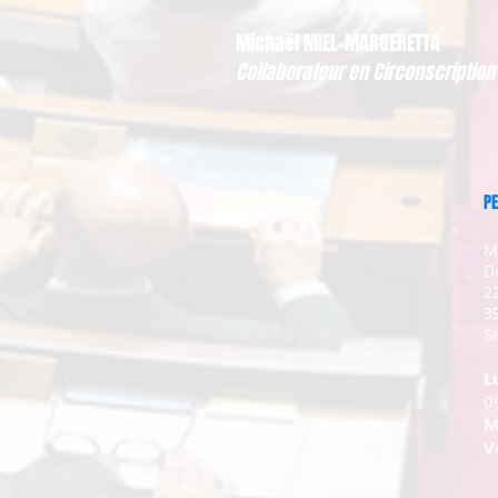
Michaël MIEL-MARGERETTA
Collaborateur en Circonscription
PE
M
D
2
3
Se
L
0
M
V