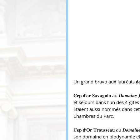
Un grand bravo aux lauréats 𝐝𝐞𝐬 𝐂𝐞𝐩
𝐂𝐞𝐩 𝐝’𝐨𝐫 𝐒𝐚𝐯𝐚𝐠𝐧𝐢𝐧 au 𝑫𝒐𝒎
et séjours dans l’un des 4 gîte
Étaient aussi nommés dans cette
Chambres du Parc.
𝐂𝐞𝐩 𝐝’𝐎𝐫 𝐓𝐫𝐨𝐮𝐬𝐬𝐞𝐚𝐮 au 𝑫
son domaine en biodynamie et 