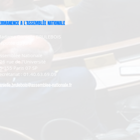
ERMANENCE A L’ASSEMBLÉE NATIONALE
adame Danielle BRULEBOIS
éputée du Jura
ssemblée Nationale
26 rue de l'Université
5 355 Paris 07 SP
ecrétariat : 01.40.63.69.09
anielle.brulebois@assemblee-nationale.fr