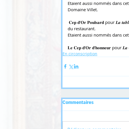
Etaient aussi nommés dans cett
Domaine Villet.
 𝐂𝐞𝐩 𝐝’𝐎𝐫 𝐏𝐨𝐮𝐥𝐬𝐚𝐫𝐝 pour 𝑳𝒂
du restaurant.
Etaient aussi nommés dans cet
𝐋𝐞 𝐂𝐞𝐩 𝐝’𝐎𝐫 𝐝’𝐡𝐨𝐧𝐧𝐞𝐮𝐫 pour 𝑳𝒂 𝑪𝒐
En circonscription
Commentaires