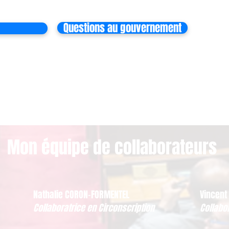
Questions au gouvernement
Mon équipe de collaborateurs
Nathalie CORON-FORMENTEL
Vincent
Collaboratrice en Circonscription
Collabo