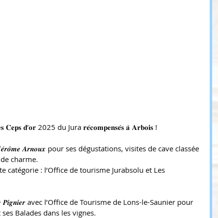
 𝐝’𝐨𝐫 2025 du Jura 𝐫𝐞́𝐜𝐨𝐦𝐩𝐞𝐧𝐬𝐞́𝐬 𝐚̀ 𝐀𝐫𝐛𝐨𝐢𝐬 !
𝒊𝒏𝒆 𝑱𝒆́𝒓𝒐̂𝒎𝒆 𝑨𝒓𝒏𝒐𝒖𝒙 pour ses dégustations, visites de cave classée 
s de charme.
 catégorie : l’Office de tourisme Jurabsolu et Les 
𝒎𝒂𝒊𝒏𝒆 𝑷𝒊𝒈𝒏𝒊𝒆𝒓 avec l’Office de Tourisme de Lons-le-Saunier pour 
ses Balades dans les vignes.