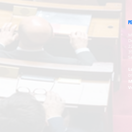
PE
M
D
2
3
Se
L
0
M
V