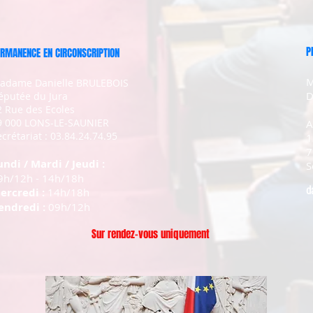
P
RMANENCE EN CIRCONSCRIPTION
M
adame Danielle BRULEBOIS
D
éputée du Jura
2 Rue des Ecoles
9 000 LONS-LE-SAUNIER
A
crétariat : 03.84.24.74.95
1
7
undi / Mardi / Jeudi :
S
9h/12h - 14h/18h
d
ercredi :
14h/18h
endredi :
09h/12h
Sur rendez-vous uniquement