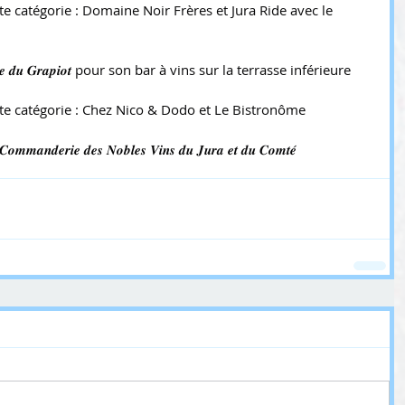
e catégorie : Domaine Noir Frères et Jura Ride avec le 
 𝒕𝒂𝒃𝒍𝒆 𝒅𝒖 𝑮𝒓𝒂𝒑𝒊𝒐𝒕 pour son bar à vins sur la terrasse inférieure 
te catégorie : Chez Nico & Dodo et Le Bistronôme
𝒎𝒂𝒏𝒅𝒆𝒓𝒊𝒆 𝒅𝒆𝒔 𝑵𝒐𝒃𝒍𝒆𝒔 𝑽𝒊𝒏𝒔 𝒅𝒖 𝑱𝒖𝒓𝒂 𝒆𝒕 𝒅𝒖 𝑪𝒐𝒎𝒕𝒆́