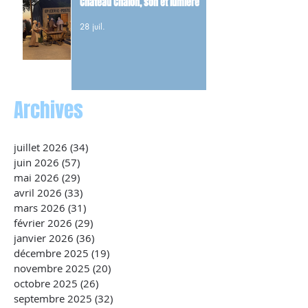
Château Chalon, son et lumière
28 juil.
Archives
juillet 2026
(34)
34 posts
juin 2026
(57)
57 posts
mai 2026
(29)
29 posts
avril 2026
(33)
33 posts
mars 2026
(31)
31 posts
février 2026
(29)
29 posts
janvier 2026
(36)
36 posts
décembre 2025
(19)
19 posts
novembre 2025
(20)
20 posts
octobre 2025
(26)
26 posts
septembre 2025
(32)
32 posts