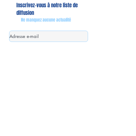
Inscrivez-vous à notre liste de
diffusion
Ne manquez aucune actualité
S`abonner maintenant
Mon équipe de collaborateurs
Michaël MIEL-MARGERETTA
Collaborateur en Circonscription
Nathalie CORON-FORMENTEL
Collaboratrice en Circonscription