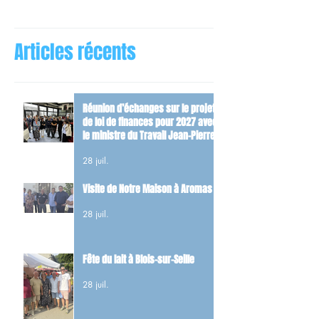
Articles récents
Réunion d’échanges sur le projet
de loi de finances pour 2027 avec
le ministre du Travail Jean-Pierre
Farandou
28 juil.
Visite de Notre Maison à Aromas
28 juil.
Fête du lait à Blois-sur-Seille
28 juil.