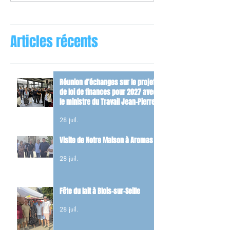
Articles récents
Réunion d’échanges sur le projet
de loi de finances pour 2027 avec
le ministre du Travail Jean-Pierre
Farandou
28 juil.
Visite de Notre Maison à Aromas
28 juil.
Fête du lait à Blois-sur-Seille
28 juil.