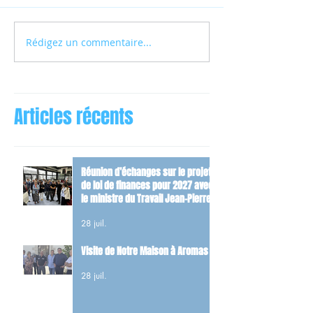
Rédigez un commentaire...
Articles récents
Réunion d’échanges sur le projet
de loi de finances pour 2027 avec
le ministre du Travail Jean-Pierre
Farandou
28 juil.
Visite de Notre Maison à Aromas
28 juil.