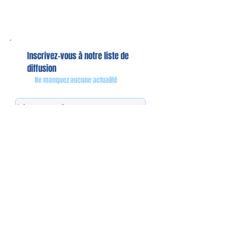
Inscrivez-vous à notre liste de
diffusion
Ne manquez aucune actualité
S`abonner maintenant
Mon équipe de collaborateurs
Michaël MIEL-MARGERETTA
Collaborateur en Circonscription