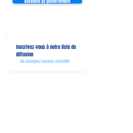
Questions au gouvernement
Inscrivez-vous à notre liste de
diffusion
Ne manquez aucune actualité
S`abonner maintenant
Mon équipe de collaborateurs
Michaël MIEL-MARGERETTA