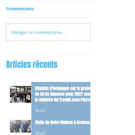
Commentaires
Rédigez un commentaire...
Articles récents
Réunion d’échanges sur le projet
de loi de finances pour 2027 avec
le ministre du Travail Jean-Pierre
Farandou
28 juil.
Visite de Notre Maison à Aromas
28 juil.