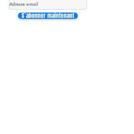
S`abonner maintenant
Mon équipe de collaborateurs
Michaël MIEL-MARGERETTA
Collaborateur en Circonscription
Nathalie CORON-FORMENTEL
Collaboratrice en Circonscription
Vincent THOMMELIN
Collaborateur à l'Assemblée Nationale