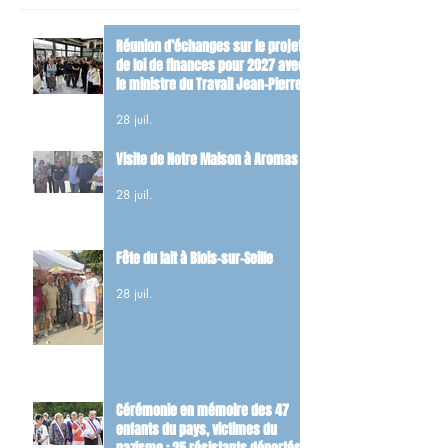
Réunion d’échanges sur le projet
de loi de finances pour 2027 avec
le ministre du Travail Jean-Pierre
Farandou
28 juil.
Visite de Notre Maison à Aromas
28 juil.
Fête du lait à Blois-sur-Seille
28 juil.
Cérémonie en mémoire des 47
enfants du pays, victimes du