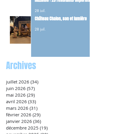
nazisme : 25 résistants déportés
et 22 FFI tués dans les combats du
28 juil.
maquis.
Château Chalon, son et lumière
28 juil.
Archives
juillet 2026
(34)
34 posts
juin 2026
(57)
57 posts
mai 2026
(29)
29 posts
avril 2026
(33)
33 posts
mars 2026
(31)
31 posts
février 2026
(29)
29 posts
janvier 2026
(36)
36 posts
décembre 2025
(19)
19 posts