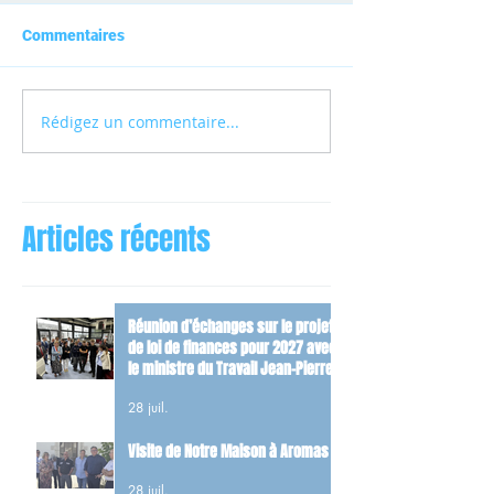
Commentaires
Rédigez un commentaire...
Articles récents
Réunion d’échanges sur le projet
de loi de finances pour 2027 avec
le ministre du Travail Jean-Pierre
Farandou
28 juil.
Visite de Notre Maison à Aromas
28 juil.