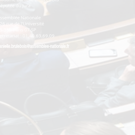
éputée du Jura
ssemblée Nationale
26 rue de l'Université
5 355 Paris 07 SP
ecrétariat : 01.40.63.69.09
anielle.brulebois@assemblee-nationale.fr