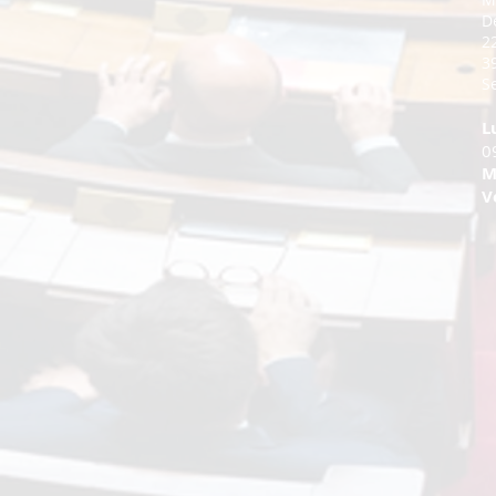
D
2
3
Se
L
0
M
V