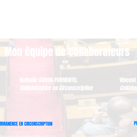
Mon équipe de collaborateurs
Nathalie CORON-FORMENTEL
Vincent
Collaboratrice en Circonscription
Collabo
P
RMANENCE EN CIRCONSCRIPTION
M
adame Danielle BRULEBOIS