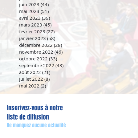
juin 2023
(44)
44 posts
mai 2023
(51)
51 posts
avril 2023
(39)
39 posts
mars 2023
(45)
45 posts
février 2023
(27)
27 posts
janvier 2023
(58)
58 posts
décembre 2022
(28)
28 posts
novembre 2022
(46)
46 posts
octobre 2022
(33)
33 posts
septembre 2022
(43)
43 posts
août 2022
(21)
21 posts
juillet 2022
(8)
8 posts
mai 2022
(2)
2 posts
Inscrivez-vous à notre
liste de diffusion
Ne manquez aucune actualité