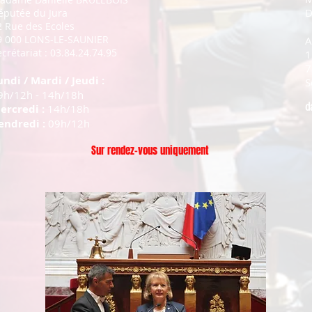
D
éputée du Jura
2 Rue des Ecoles
9 000 LONS-LE-SAUNIER
A
crétariat : 03.84.24.74.95
1
7
undi / Mardi / Jeudi :
S
9h/12h - 14h/18h
d
ercredi :
14h/18h
endredi :
09h/12h
Sur rendez-vous uniquement