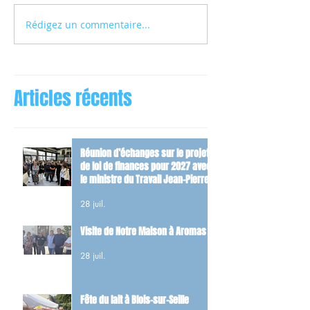
Rédigez un commentaire...
Articles récents
Réunion d’échanges sur le projet
de loi de finances pour 2027 avec
le ministre du Travail Jean-Pierre
Farandou
28 juil.
Visite de Notre Maison à Aromas
28 juil.
Fête du lait à Blois-sur-Seille