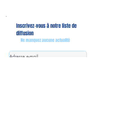
Inscrivez-vous à notre liste de
diffusion
Ne manquez aucune actualité
S`abonner maintenant
Mon équipe de collaborateurs
Michaël MIEL-MARGERETTA
Collaborateur en Circonscription