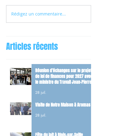
Rédigez un commentaire...
Articles récents
Réunion d’échanges sur le projet
de loi de finances pour 2027 avec
le ministre du Travail Jean-Pierre
Farandou
28 juil.
Visite de Notre Maison à Aromas
28 juil.
Fête du lait à Blois-sur-Seille