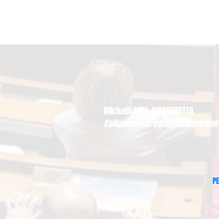
Michaël MIEL-MARGERETTA
Collaborateur en Circonscription
PE
M
D