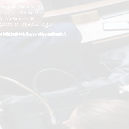
ssemblée Nationale
26 rue de l'Université
5 355 Paris 07 SP
ecrétariat : 01.40.63.69.09
anielle.brulebois@assemblee-nationale.fr