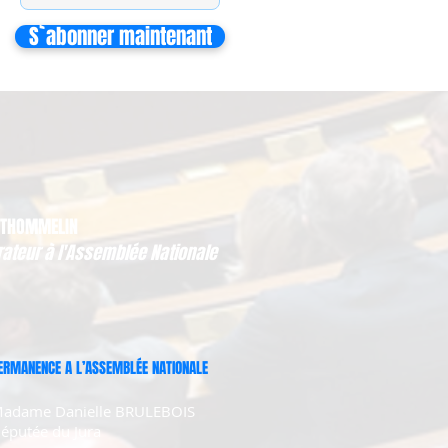
S`abonner maintenant
 THOMMELIN
rateur à l'Assemblée Nationale
ERMANENCE A L’ASSEMBLÉE NATIONALE
adame Danielle BRULEBOIS
éputée du Jura