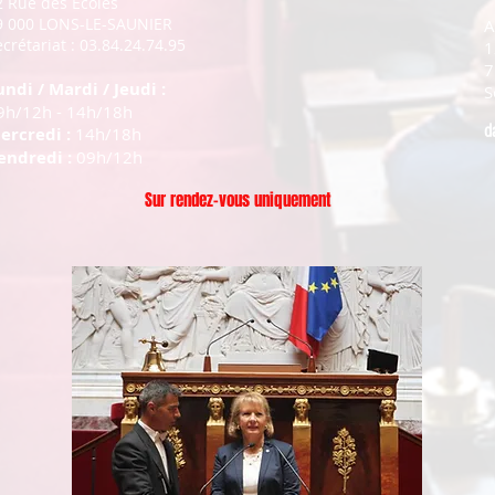
2 Rue des Ecoles
9 000 LONS-LE-SAUNIER
A
crétariat : 03.84.24.74.95
1
7
undi / Mardi / Jeudi :
S
9h/12h - 14h/18h
d
ercredi :
14h/18h
endredi :
09h/12h
Sur rendez-vous uniquement