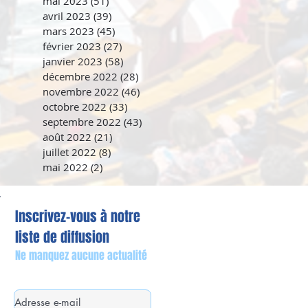
mai 2023
(51)
51 posts
avril 2023
(39)
39 posts
mars 2023
(45)
45 posts
février 2023
(27)
27 posts
janvier 2023
(58)
58 posts
décembre 2022
(28)
28 posts
novembre 2022
(46)
46 posts
octobre 2022
(33)
33 posts
septembre 2022
(43)
43 posts
août 2022
(21)
21 posts
juillet 2022
(8)
8 posts
mai 2022
(2)
2 posts
Inscrivez-vous à notre
liste de diffusion
Ne manquez aucune actualité