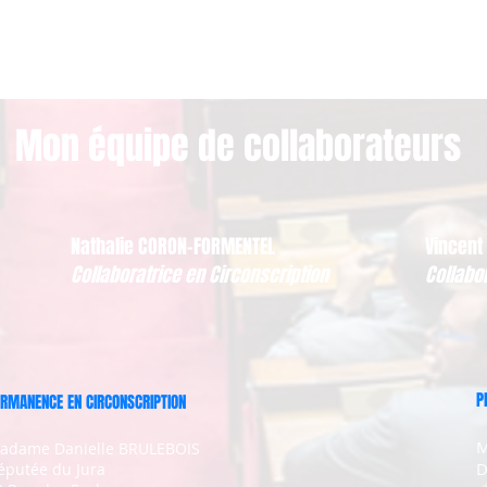
Mon équipe de collaborateurs
Nathalie CORON-FORMENTEL
Vincent
Collaboratrice en Circonscription
Collabo
P
RMANENCE EN CIRCONSCRIPTION
M
adame Danielle BRULEBOIS
D
éputée du Jura