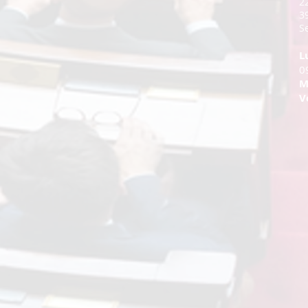
2
3
Se
L
0
M
V