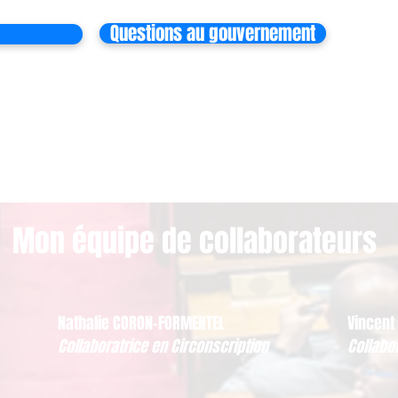
Questions au gouvernement
Mon équipe de collaborateurs
Nathalie CORON-FORMENTEL
Vincent
Collaboratrice en Circonscription
Collabo