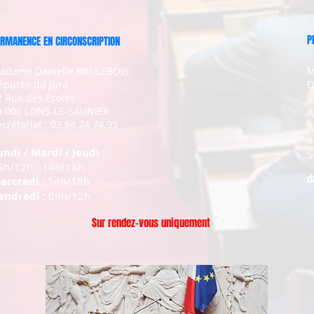
P
RMANENCE EN CIRCONSCRIPTION
M
adame Danielle BRULEBOIS
D
éputée du Jura
2 Rue des Ecoles
9 000 LONS-LE-SAUNIER
A
crétariat : 03.84.24.74.95
1
7
undi / Mardi / Jeudi :
S
9h/12h - 14h/18h
d
ercredi :
14h/18h
endredi :
09h/12h
Sur rendez-vous uniquement