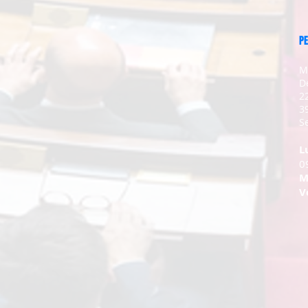
PE
M
D
2
3
Se
L
0
M
V