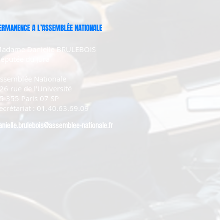
ERMANENCE A L’ASSEMBLÉE NATIONALE
adame Danielle BRULEBOIS
éputée du Jura
ssemblée Nationale
26 rue de l'Université
5 355 Paris 07 SP
ecrétariat : 01.40.63.69.09
anielle.brulebois@assemblee-nationale.fr