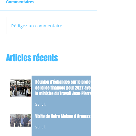
Commentaires
Rédigez un commentaire...
Articles récents
Réunion d’échanges sur le projet
de loi de finances pour 2027 avec
le ministre du Travail Jean-Pierre
Farandou
28 juil.
Visite de Notre Maison à Aromas
28 juil.