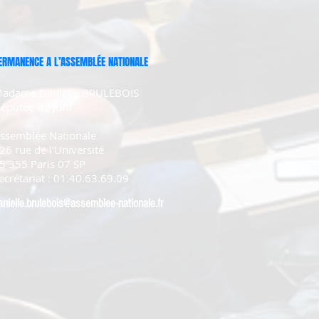
ERMANENCE A L’ASSEMBLÉE NATIONALE
adame Danielle BRULEBOIS
éputée du Jura
ssemblée Nationale
26 rue de l'Université
5 355 Paris 07 SP
ecrétariat : 01.40.63.69.09
anielle.brulebois@assemblee-nationale.fr