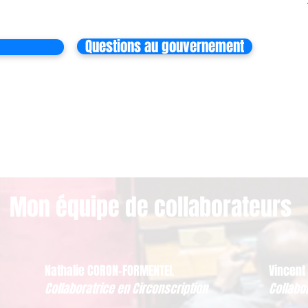
Questions au gouvernement
Mon équipe de collaborateurs
Nathalie CORON-FORMENTEL
Vincent
Collaboratrice en Circonscription
Collabo