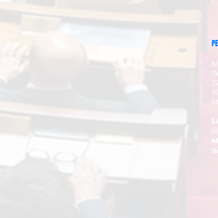
PE
M
D
2
3
Se
L
0
M
V