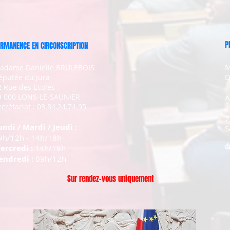
P
RMANENCE EN CIRCONSCRIPTION
M
adame Danielle BRULEBOIS
D
éputée du Jura
2 Rue des Ecoles
9 000 LONS-LE-SAUNIER
A
crétariat : 03.84.24.74.95
1
7
undi / Mardi / Jeudi :
S
9h/12h - 14h/18h
d
ercredi :
14h/18h
endredi :
09h/12h
Sur rendez-vous uniquement